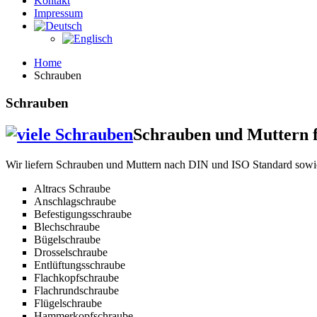
Kontakt
Impressum
Home
Schrauben
Schrauben
Schrauben und Muttern f
Wir liefern Schrauben und Muttern nach DIN und ISO Standard sowie
Altracs Schraube
Anschlagschraube
Befestigungsschraube
Blechschraube
Bügelschraube
Drosselschraube
Entlüftungsschraube
Flachkopfschraube
Flachrundschraube
Flügelschraube
Hammerkopfschraube