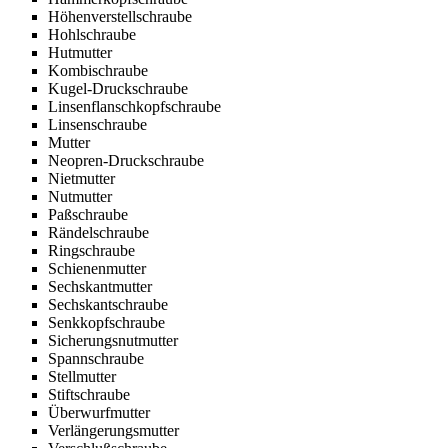
Höhenverstellschraube
Hohlschraube
Hutmutter
Kombischraube
Kugel-Druckschraube
Linsenflanschkopfschraube
Linsenschraube
Mutter
Neopren-Druckschraube
Nietmutter
Nutmutter
Paßschraube
Rändelschraube
Ringschraube
Schienenmutter
Sechskantmutter
Sechskantschraube
Senkkopfschraube
Sicherungsnutmutter
Spannschraube
Stellmutter
Stiftschraube
Überwurfmutter
Verlängerungsmutter