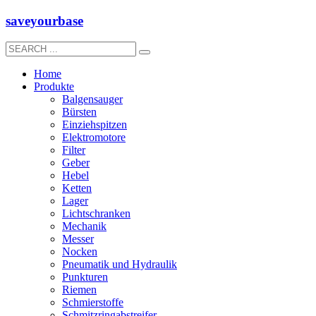
saveyourbase
Home
Produkte
Balgensauger
Bürsten
Einziehspitzen
Elektromotore
Filter
Geber
Hebel
Ketten
Lager
Lichtschranken
Mechanik
Messer
Nocken
Pneumatik und Hydraulik
Punkturen
Riemen
Schmierstoffe
Schmitzringabstreifer